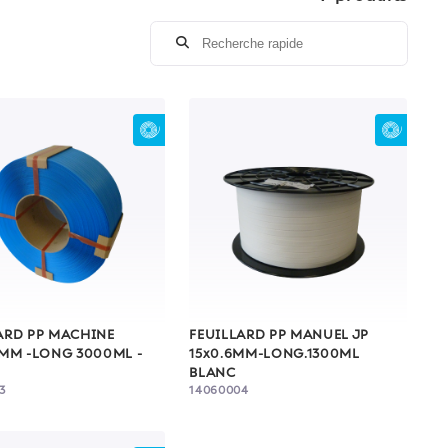
ARD PP MACHINE
FEUILLARD PP MANUEL JP
5MM -LONG 3000ML -
15x0.6MM-LONG.1300ML
BLANC
3
14060004