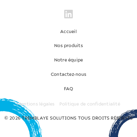
suivre son évolution dans la section
« Vos commandes
»
de votre espace client.
PS :
N'oubliez pas qu'il est également possible de
passer une
commande de réapprovisionnement
si vous
avez besoin de commander les mêmes produits à
Accueil
nouveau.
Nos produits
Notre équipe
Contactez-nous
FAQ
Mentions légales
Politique de confidentialité
© 2026 TREMBLAYE SOLUTIONS TOUS DROITS RÉSERVÉS