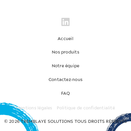
4.
Une fois votre commande passée, vous pourrez
suivre son évolution dans la section
« Vos commandes
»
de votre espace client.
PS :
N'oubliez pas qu'il est également possible de
passer une
commande de réapprovisionnement
si vous
avez besoin de commander les mêmes produits à
Accueil
nouveau.
Nos produits
Notre équipe
Contactez-nous
FAQ
Mentions légales
Politique de confidentialité
© 2026 TREMBLAYE SOLUTIONS TOUS DROITS RÉSERVÉS