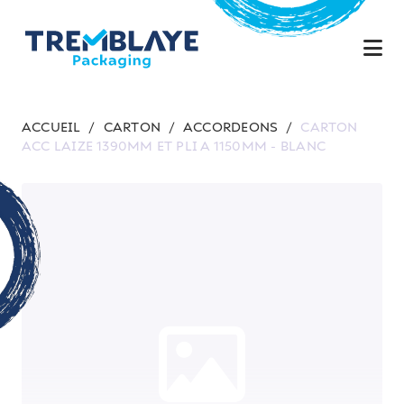
ACCUEIL
/
CARTON
/
ACCORDEONS
/
CARTON
ACC LAIZE 1390MM ET PLI A 1150MM - BLANC