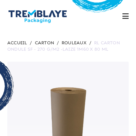
ACCUEIL
/
CARTON
/
ROULEAUX
/
RL CARTON
ONDULE SF - 270 G/M2 -LAIZE 1M60 X 80 ML