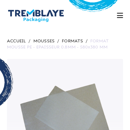
ACCUEIL
/
MOUSSES
/
FORMATS
/
FORMAT
MOUSSE PE - EPAISSEUR 0.8MM - 580x380 MM