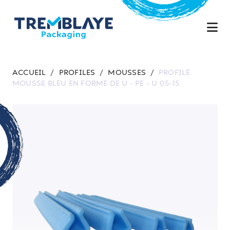
ACCUEIL
/
PROFILES
/
MOUSSES
/
PROFILÉ
MOUSSE BLEU EN FORME DE U - PE - U 05-15