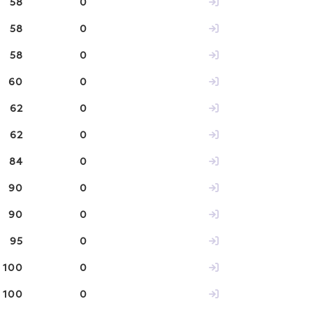
58
0
58
0
58
0
60
0
62
0
62
0
84
0
90
0
90
0
95
0
100
0
100
0