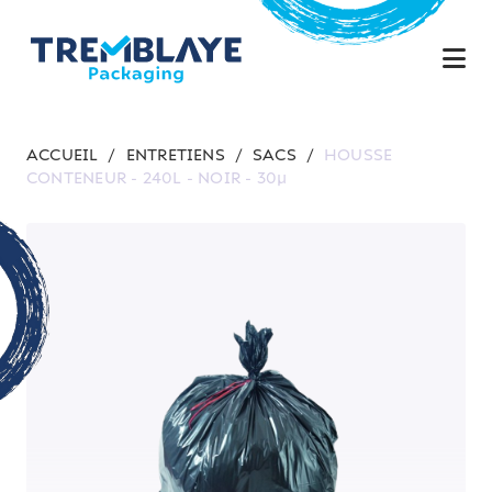
ACCUEIL
/
ENTRETIENS
/
SACS
/
HOUSSE
CONTENEUR - 240L - NOIR - 30µ