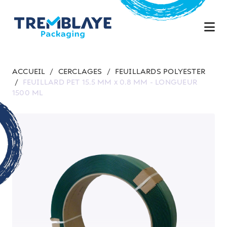
ACCUEIL
/
CERCLAGES
/
FEUILLARDS POLYESTER
/
FEUILLARD PET 15.5 MM x 0.8 MM - LONGUEUR
1500 ML