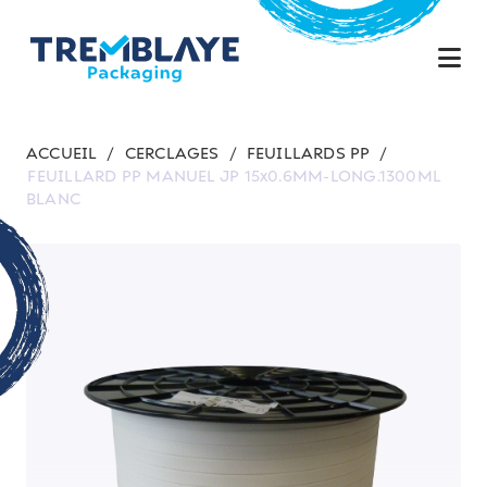
ACCUEIL
/
CERCLAGES
/
FEUILLARDS PP
/
FEUILLARD PP MANUEL JP 15x0.6MM-LONG.1300ML
BLANC