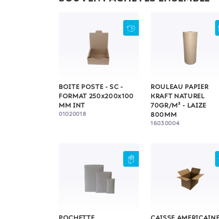
BOITE POSTE - SC -
ROULEAU PAPIER
FORMAT 250x200x100
KRAFT NATUREL
MM INT
70GR/M² - LAIZE
01020018
800MM
16030004
POCHETTE
CAISSE AMERICAINE