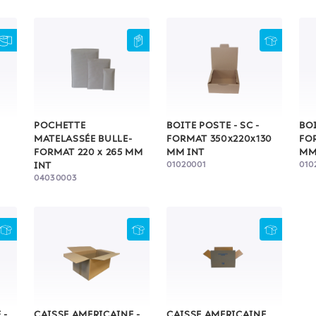
POCHETTE
BOITE POSTE - SC -
BOI
MATELASSÉE BULLE-
FORMAT 350x220x130
FO
FORMAT 220 x 265 MM
MM INT
MM
01020001
010
INT
04030003
 -
CAISSE AMERICAINE -
CAISSE AMERICAINE