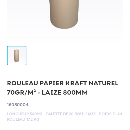
ROULEAU PAPIER KRAFT NATUREL
70GR/M² - LAIZE 800MM
16030004
LONGUEUR 300ML - PALETTE DE 20 ROULEAUX - POIDS D'UN
ROULEAU 17.2 KG