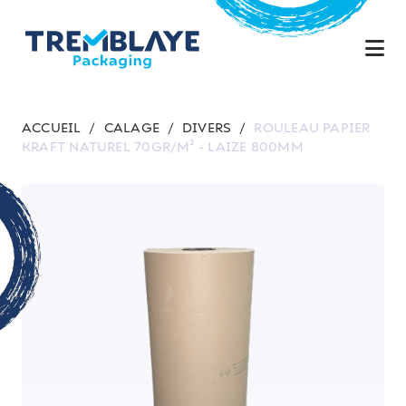
ACCUEIL
/
CALAGE
/
DIVERS
/
ROULEAU PAPIER
KRAFT NATUREL 70GR/M² - LAIZE 800MM