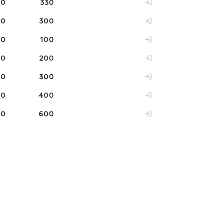
60
330
00
300
00
100
00
200
00
300
00
400
00
600