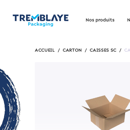
Nos produits
N
ACCUEIL
/
CARTON
/
CAISSES SC
/
CA