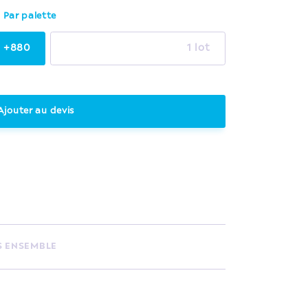
Par palette
+880
1 lot
Ajouter au devis
S ENSEMBLE