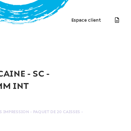
Espace client
AINE - SC -
MM INT
 IMPRESSION - PAQUET DE 20 CAISSES -