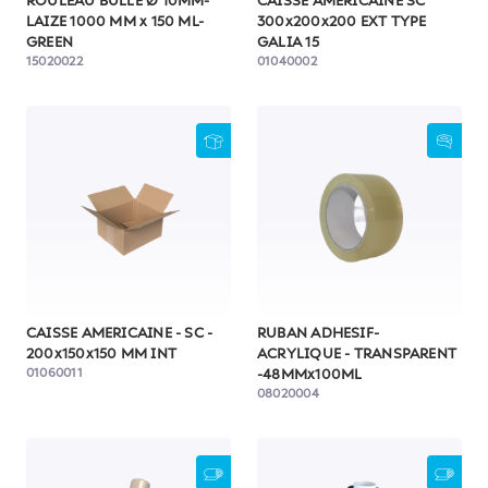
ROULEAU BULLE Ø 10MM-
CAISSE AMERICAINE SC
LAIZE 1000 MM x 150 ML-
300x200x200 EXT TYPE
GREEN
GALIA 15
15020022
01040002
CAISSE AMERICAINE - SC -
RUBAN ADHESIF-
200x150x150 MM INT
ACRYLIQUE - TRANSPARENT
01060011
-48MMx100ML
08020004