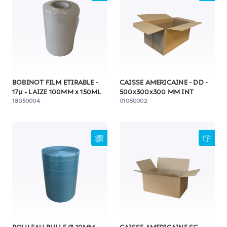
BOBINOT FILM ETIRABLE -
CAISSE AMERICAINE - DD -
17µ - LAIZE 100MM x 150ML
500x300x300 MM INT
18050004
01050002