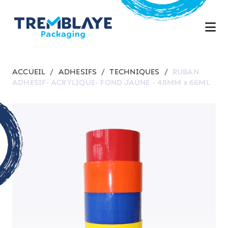
ACCUEIL
/
ADHESIFS
/
TECHNIQUES
/
RUBAN
ADHESIF- ACRYLIQUE- FOND JAUNE - 48MM x 66ML