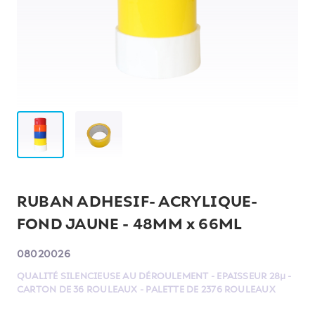
RUBAN ADHESIF- ACRYLIQUE-
FOND JAUNE - 48MM x 66ML
08020026
QUALITÉ SILENCIEUSE AU DÉROULEMENT - EPAISSEUR 28µ -
CARTON DE 36 ROULEAUX - PALETTE DE 2376 ROULEAUX