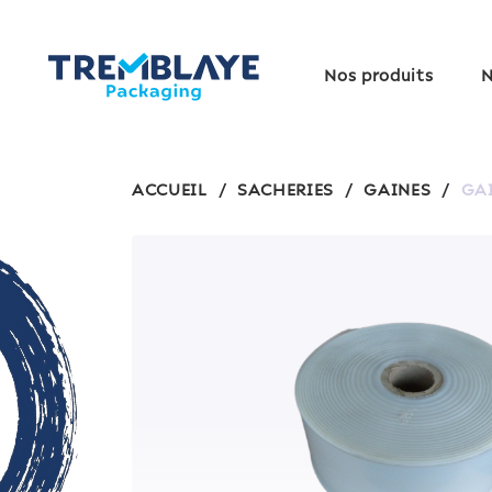
Nos produits
N
ACCUEIL
/
SACHERIES
/
GAINES
/
GAI