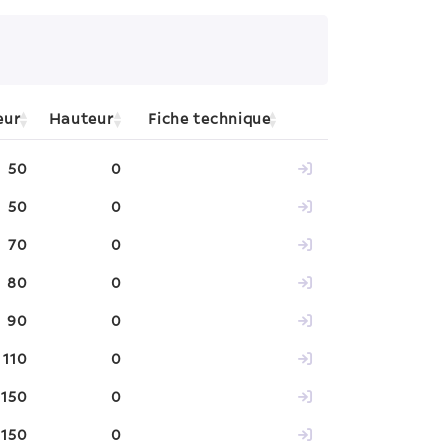
eur
Hauteur
Fiche technique
50
0
50
0
70
0
80
0
90
0
110
0
150
0
150
0