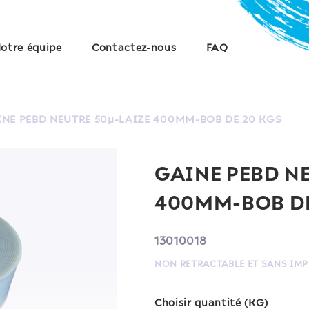
otre équipe
Contactez-nous
FAQ
NE PEBD NEUTRE 50µ-LAIZE 400MM-BOB DE 20 KGS
GAINE PEBD NE
400MM-BOB DE
13010018
NON RETRACTABLE ET SANS IM
Choisir quantité (KG)