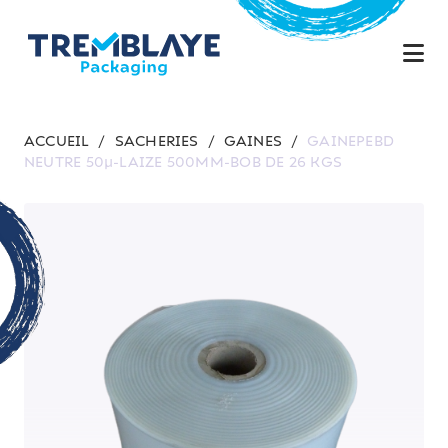
ACCUEIL
/
SACHERIES
/
GAINES
/
GAINEPEBD
NEUTRE 50µ-LAIZE 500MM-BOB DE 26 KGS