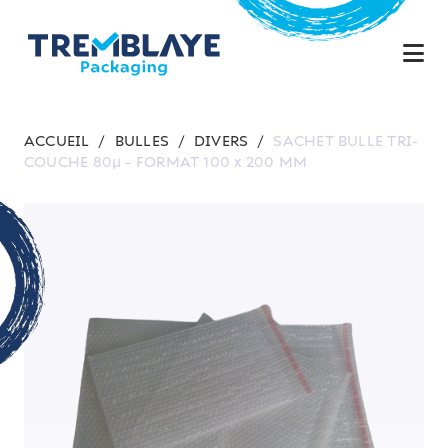
ACCUEIL
/
BULLES
/
DIVERS
/
SACHET BULLE TRI-
COUCHE 80µ - FORMAT 100 x 200 MM