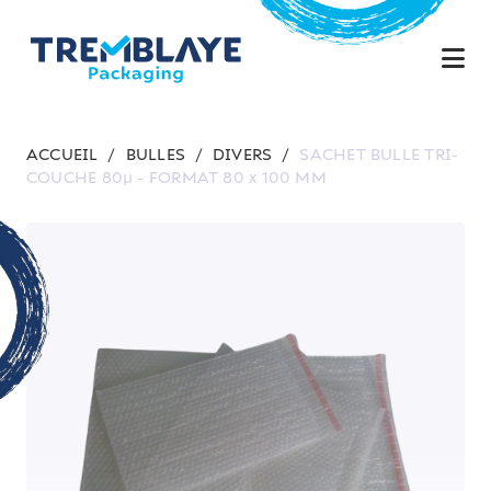
ACCUEIL
/
BULLES
/
DIVERS
/
SACHET BULLE TRI-
COUCHE 80µ - FORMAT 80 x 100 MM