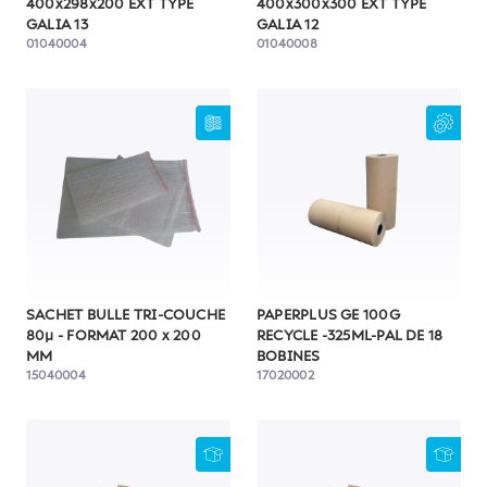
400x298x200 EXT TYPE
400x300x300 EXT TYPE
GALIA 13
GALIA 12
01040004
01040008
SACHET BULLE TRI-COUCHE
PAPERPLUS GE 100G
80µ - FORMAT 200 x 200
RECYCLE -325ML-PAL DE 18
MM
BOBINES
15040004
17020002