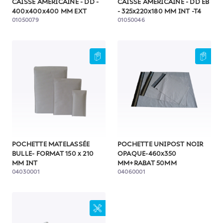
CAISSE AMERICAINE - DD -
CAISSE AMERICAINE - DD EB
400x400x400 MM EXT
- 325x220x180 MM INT -T4
01050079
01050046
POCHETTE MATELASSÉE
POCHETTE UNIPOST NOIR
BULLE- FORMAT 150 x 210
OPAQUE-460x350
MM INT
MM+RABAT 50MM
04030001
04060001