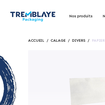
Nos produits
N
ACCUEIL
/
CALAGE
/
DIVERS
/
PAPIER