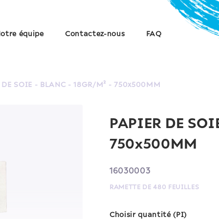
otre équipe
Contactez-nous
FAQ
 DE SOIE - BLANC - 18GR/M² - 750x500MM
PAPIER DE SOIE
750x500MM
16030003
RAMETTE DE 480 FEUILLES
Choisir quantité (PI)