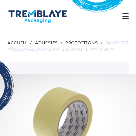
ACCUEIL
/
ADHESIFS
/
PROTECTIONS
/
BANDE DE
MASQUAGE JAUNE 80° SOLVANT 18 MM x 50 M