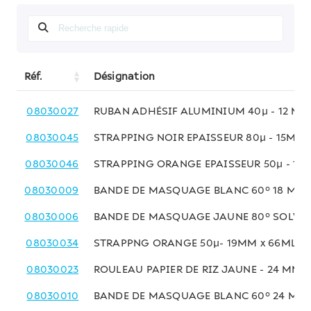
Réf.
Désignation
08030027
RUBAN ADHÉSIF ALUMINIUM 40µ - 12 MM
08030045
STRAPPING NOIR EPAISSEUR 80µ - 15MM 
08030046
STRAPPING ORANGE EPAISSEUR 50µ - 15
08030009
BANDE DE MASQUAGE BLANC 60° 18 MM 
08030006
BANDE DE MASQUAGE JAUNE 80° SOLVAN
08030034
STRAPPNG ORANGE 50µ- 19MM x 66ML
08030023
ROULEAU PAPIER DE RIZ JAUNE - 24 MM x
08030010
BANDE DE MASQUAGE BLANC 60° 24 MM 