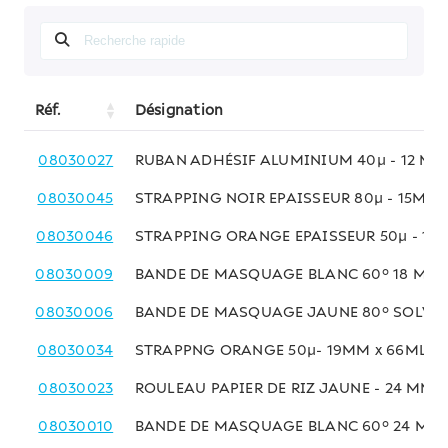
Réf.
Désignation
08030027
RUBAN ADHÉSIF ALUMINIUM 40µ - 12 MM
08030045
STRAPPING NOIR EPAISSEUR 80µ - 15MM 
08030046
STRAPPING ORANGE EPAISSEUR 50µ - 15
08030009
BANDE DE MASQUAGE BLANC 60° 18 MM 
08030006
BANDE DE MASQUAGE JAUNE 80° SOLVAN
08030034
STRAPPNG ORANGE 50µ- 19MM x 66ML
08030023
ROULEAU PAPIER DE RIZ JAUNE - 24 MM x
08030010
BANDE DE MASQUAGE BLANC 60° 24 MM 