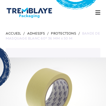
ACCUEIL
/
ADHESIFS
/
PROTECTIONS
/
BANDE DE
MASQUAGE BLANC 60° 36 MM x 50 M