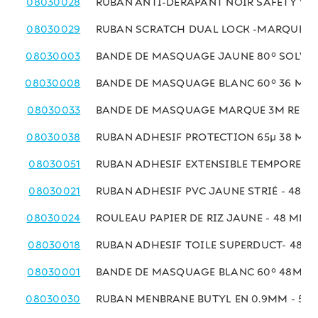
08030028
RUBAN ANTI-DÉRAPANT NOIR SAFETY WA
08030029
RUBAN SCRATCH DUAL LOCK -MARQUE 3M 
08030003
BANDE DE MASQUAGE JAUNE 80° SOLVAN
08030008
BANDE DE MASQUAGE BLANC 60° 36 MM 
08030033
BANDE DE MASQUAGE MARQUE 3M REF 23
08030038
RUBAN ADHESIF PROTECTION 65µ 38 MM 
08030051
RUBAN ADHESIF EXTENSIBLE TEMPOREL 
08030021
RUBAN ADHESIF PVC JAUNE STRIÉ - 48MM
08030024
ROULEAU PAPIER DE RIZ JAUNE - 48 MM x
08030018
RUBAN ADHESIF TOILE SUPERDUCT- 48MM
08030001
BANDE DE MASQUAGE BLANC 60° 48MM x
08030030
RUBAN MENBRANE BUTYL EN 0.9MM - 50M