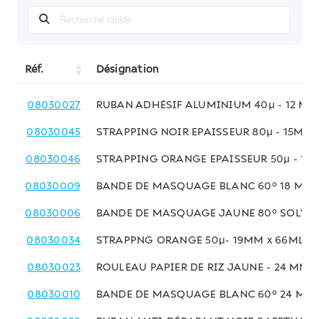
Réf.
Désignation
08030027
RUBAN ADHÉSIF ALUMINIUM 40µ - 12 MM
08030045
STRAPPING NOIR EPAISSEUR 80µ - 15MM 
08030046
STRAPPING ORANGE EPAISSEUR 50µ - 15
08030009
BANDE DE MASQUAGE BLANC 60° 18 MM 
08030006
BANDE DE MASQUAGE JAUNE 80° SOLVAN
08030034
STRAPPNG ORANGE 50µ- 19MM x 66ML
08030023
ROULEAU PAPIER DE RIZ JAUNE - 24 MM x
08030010
BANDE DE MASQUAGE BLANC 60° 24 MM 