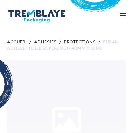
ACCUEIL
/
ADHESIFS
/
PROTECTIONS
/
RUBAN
ADHESIF TOILE SUPERDUCT- 48MM x 50ML