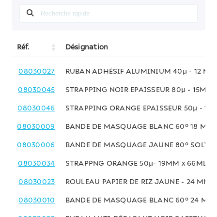
Réf.
Désignation
08030027
RUBAN ADHÉSIF ALUMINIUM 40µ - 12 MM
08030045
STRAPPING NOIR EPAISSEUR 80µ - 15MM 
08030046
STRAPPING ORANGE EPAISSEUR 50µ - 15
08030009
BANDE DE MASQUAGE BLANC 60° 18 MM 
08030006
BANDE DE MASQUAGE JAUNE 80° SOLVAN
08030034
STRAPPNG ORANGE 50µ- 19MM x 66ML
08030023
ROULEAU PAPIER DE RIZ JAUNE - 24 MM x
08030010
BANDE DE MASQUAGE BLANC 60° 24 MM 