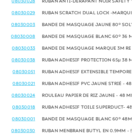
08030028
RUBAN ANTI-DÉRAPANT NOIR SAFETY WA
08030029
RUBAN SCRATCH DUAL LOCK -MARQUE 3M 
08030003
BANDE DE MASQUAGE JAUNE 80° SOLVAN
08030008
BANDE DE MASQUAGE BLANC 60° 36 MM 
08030033
BANDE DE MASQUAGE MARQUE 3M REF 23
08030038
RUBAN ADHESIF PROTECTION 65µ 38 MM 
08030051
RUBAN ADHESIF EXTENSIBLE TEMPOREL 
08030021
RUBAN ADHESIF PVC JAUNE STRIÉ - 48MM
08030024
ROULEAU PAPIER DE RIZ JAUNE - 48 MM x
08030018
RUBAN ADHESIF TOILE SUPERDUCT- 48MM
08030001
BANDE DE MASQUAGE BLANC 60° 48MM x
08030030
RUBAN MENBRANE BUTYL EN 0.9MM - 50M