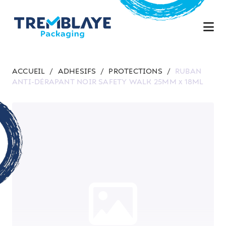
ACCUEIL
/
ADHESIFS
/
PROTECTIONS
/
RUBAN
ANTI-DÉRAPANT NOIR SAFETY WALK 25MM x 18ML