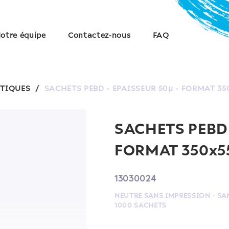
otre équipe
Contactez-nous
FAQ
STIQUES
/
SACHETS PEBD - EPAISSEUR 50µ - FORMAT 3
SACHETS PEBD 
FORMAT 350x5
13030024
NEUTRE SANS IMPRESSION - SA
1000 SACHETS