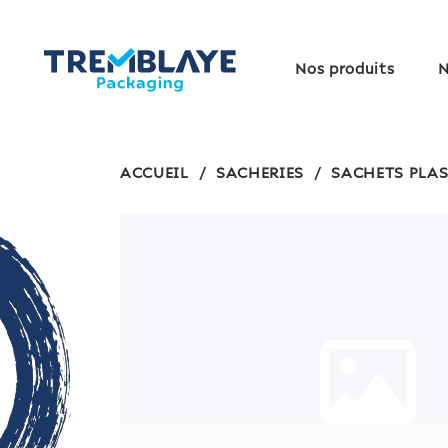
Nos produits
N
ACCUEIL
/
SACHERIES
/
SACHETS PLA