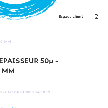
Espace client
x60 MM
 EPAISSEUR 50µ -
0 MM
S - CARTON DE 1000 SACHETS