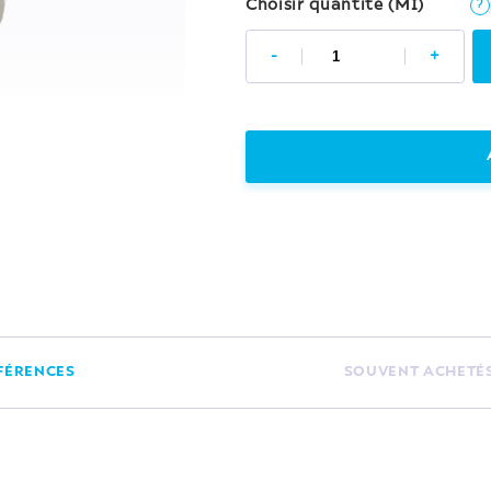
Choisir quantité (MI)
?
-
+
FÉRENCES
SOUVENT ACHETÉ