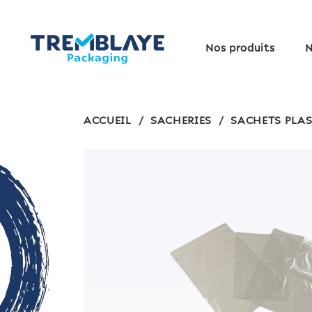
Nos produits
N
ACCUEIL
/
SACHERIES
/
SACHETS PLA