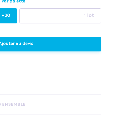
Par palette
+20
1 lot
Ajouter au devis
S ENSEMBLE