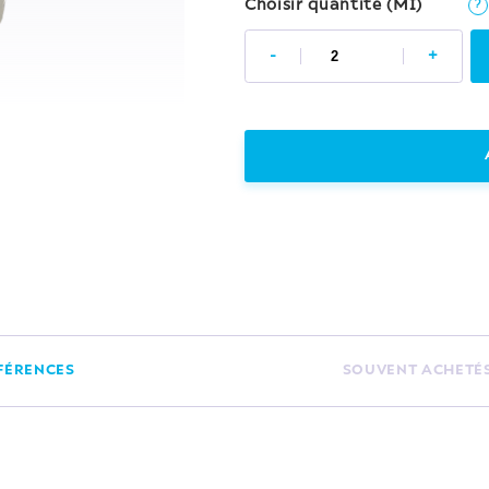
Choisir quantité (MI)
?
-
+
FÉRENCES
SOUVENT ACHETÉ