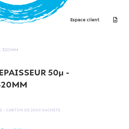
Espace client
 x 320MM
 EPAISSEUR 50µ -
 320MM
S - CARTON DE 2000 SACHETS