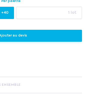
Par palette
+40
1 lot
Ajouter au devis
S ENSEMBLE