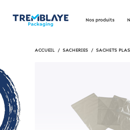
Nos produits
N
ACCUEIL
/
SACHERIES
/
SACHETS PLA