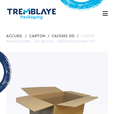
ACCUEIL
/
CARTON
/
CAISSES DD
/
CAISSE
AMERICAINE - DD BC50K - 460x235x115 MM INT