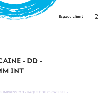
Espace client
AINE - DD -
MM INT
 IMPRESSION - PAQUET DE 25 CAISSES -