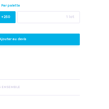
Par palette
+250
1 lot
Ajouter au devis
S ENSEMBLE