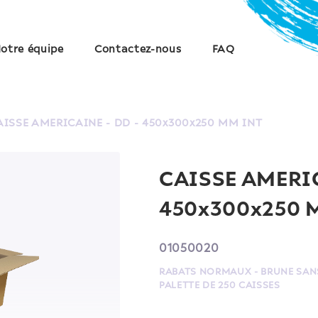
otre équipe
Contactez-nous
FAQ
AISSE AMERICAINE - DD - 450x300x250 MM INT
CAISSE AMERIC
450x300x250 
01050020
RABATS NORMAUX - BRUNE SANS
PALETTE DE 250 CAISSES