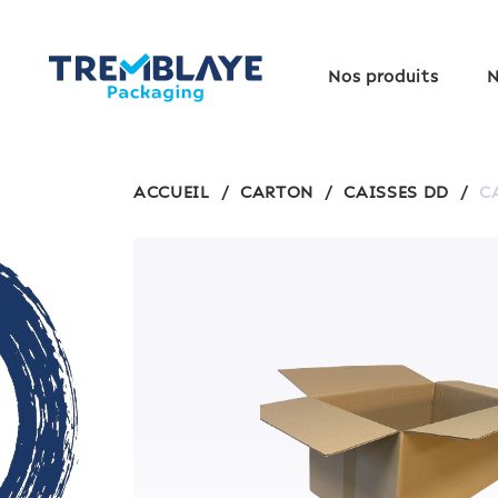
Nos produits
N
ACCUEIL
/
CARTON
/
CAISSES DD
/
C