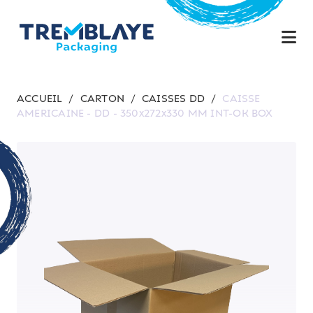
ACCUEIL
/
CARTON
/
CAISSES DD
/
CAISSE
AMERICAINE - DD - 350x272x330 MM INT-OK BOX